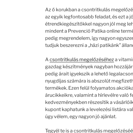
Az ő korukban a csontritkulás megelőzé
az egyik legfontosabb feladat, és ezt a 
étrendkiegészítőkkel nagyon jól meg le
mindent a Prevenció Patika online termék
pedig megrendelem, így nagyon egyszer
tudjuk beszerezni a „házi patikánk” álla
A
csontritkulás megelőzéséhez
a vitami
gazdag készítmények nagyban hozzájáru
pedig árait igyekszik a lehető legalacson
nyugdíjas számára is abszolút megfizet
termékek. Ezen felül folyamatos akciók
árucikkeikre, valamint a hírlevélre való f
kedvezményekben részesítik a vásárlóik
kupont kaphatunk a levelezési listára va
úgy vélem, egy nagyon jó ajánlat.
Tegyél te is a csontritkulás megelőzésé