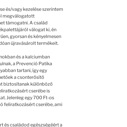
se és/vagy kezelése szerintem
jól megválogatott
het támogatni. A család
palettájáról válogat ki, én
űen, gyorsan és kényelmesen
ndóan újravásárolt termékeit.
nokban és a kalciumban
lnak, a Prevenció Patika
yabban tartani, így egy
hetőek a csonterősítő
at biztosítanak különböző
eliratkozásért cserébe is
at. Jelenleg egy 700 Ft-os
ló feliratkozásért cserébe, ami
ért és családod egészségéért a