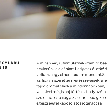
NÉGYLÁBÚ
A minap egy rutinműtétnek számító beav
 IS
bevinnünk a cicánkat, Lady-t az állatkó
voltam, hogy el nem tudom mondani. S
az, hogy a szeretteim egészségesek, a le
fájdalommal élnek a mindennapokban, í
valakivel mégis baj történik. Lady azóta 
szüleimet és a nagyszüleimet pedig kére
egészséggel kapcsolatos jótanáccsal.