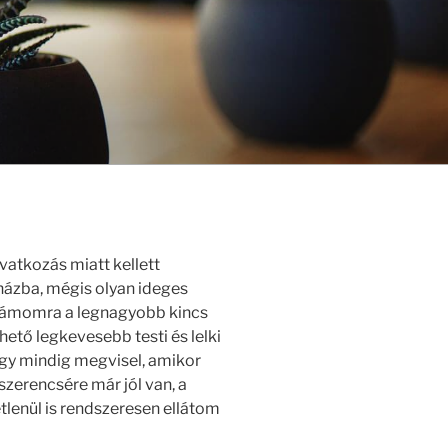
atkozás miatt kellett
rházba, mégis olyan ideges
zámomra a legnagyobb kincs
hető legkevesebb testi és lelki
gy mindig megvisel, amikor
szerencsére már jól van, a
tlenül is rendszeresen ellátom