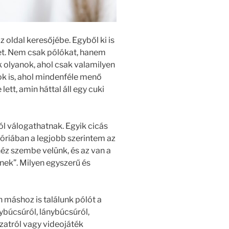
z oldal keresőjébe. Egyből ki is
et. Nem csak pólókat, hanem
ak olyanok, ahol csak valamilyen
nok is, ahol mindenféle menő
tt, amin háttal áll egy cuki
ól válogathatnak. Egyik cicás
óriában a legjobb szerintem az
éz szembe velünk, és az van a
nek”. Milyen egyszerű és
 máshoz is találunk pólót a
ybúcsúról, lánybúcsúról,
szatról vagy videojáték