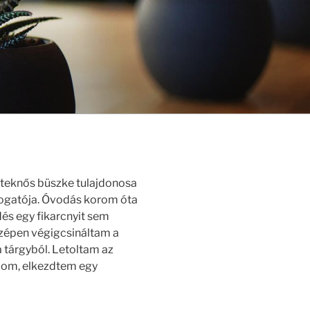
2 teknős büszke tulajdonosa
átogatója. Óvodás korom óta
dés egy fikarcnyit sem
szépen végigcsináltam a
a tárgyból. Letoltam az
lmom, elkezdtem egy