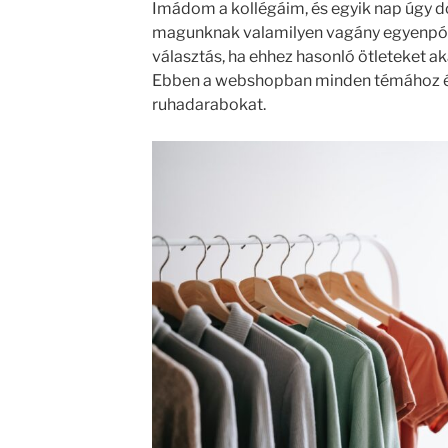
Imádom a kollégáim, és egyik nap úgy d
magunknak valamilyen vagány egyenpóló
választás, ha ehhez hasonló ötleteket a
Ebben a webshopban minden témához és
ruhadarabokat.