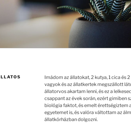
ÁLLATOS
Imádom az állatokat, 2 kutya, 1 cica és 
vagyok és az állatkertek megszállott l
állatorvos akartam lenni, és ez a lelkese
csappant az évek során, ezért gimiben 
biológia faktot, és emelt érettségiztem 
egyetemet is, és valóra váltottam az á
állatkórházban dolgozni.