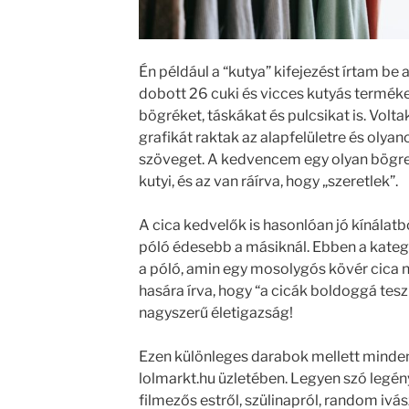
Én például a “kutya” kifejezést írtam be a
dobott 26 cuki és vicces kutyás termék
bögréket, táskákat és pulcsikat is. Volt
grafikát raktak az alapfelületre és olya
szöveget. A kedvencem egy olyan bögre le
kutyi, és az van ráírva, hogy „szeretlek”.
A cica kedvelők is hasonlóan jó kínálatb
póló édesebb a másiknál. Ebben a kateg
a póló, amin egy mosolygós kövér cica n
hasára írva, hogy “a cicák boldoggá tesz
nagyszerű életigazság!
Ezen különleges darabok mellett minden
lolmarkt.hu üzletében. Legyen szó legén
filmezős estről, szülinapról, random ivá