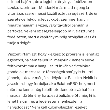
el lehet hajózni, de a legjobb tényleg a fedélzeten
lazulás szerintem. Mindenki más miatt rajong (a
vitorlázás szerelmesei közül) ezért az egészért, de én
szeretek elfeküdni, lecsukkott szemmel hagyni
ringatni magam a vízen, vagy távolról bámulni a
partokat. Nekem ez a legeslegjobb. Mi választunk a
fedélzeten, mert a kapitány mindig szolgálatkész és
tudja a dolgát.
Viszont írtam azt, hogy kiegészítő program is lehet az
egészből, ha nem felüdülni megyünk, hanem eleve
felfokozott már a hangulat. Itt inkább a fiatalokra
gondolok, mert ezek a társaságok amúgy is bulizni
jönnek, sokszor már jó kedélyűen a Balcsira. Nekik is
javaslom, hogy forduljanak a BalatonPRO-hoz, mert
miért ne lenne még felejthetetlenebb a várhatóan
maradandó élmény, ha az esti bulizás előtt még ki is
lehet hajózni, és a fedélzeten megkezdeni a
hangolódást? Nem kell különválasztani ezeket