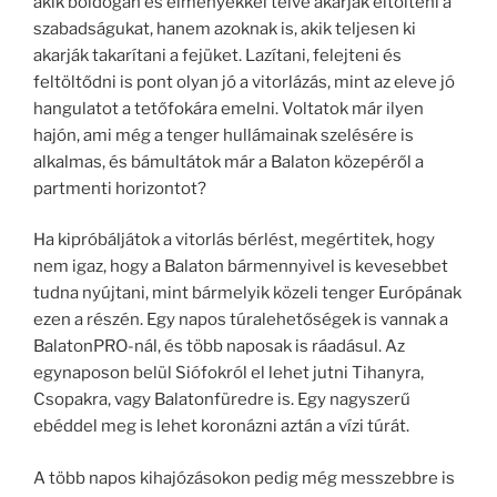
akik boldogan és élményekkel telve akarják eltölteni a
szabadságukat, hanem azoknak is, akik teljesen ki
akarják takarítani a fejüket. Lazítani, felejteni és
feltöltődni is pont olyan jó a vitorlázás, mint az eleve jó
hangulatot a tetőfokára emelni. Voltatok már ilyen
hajón, ami még a tenger hullámainak szelésére is
alkalmas, és bámultátok már a Balaton közepéről a
partmenti horizontot?
Ha kipróbáljátok a vitorlás bérlést, megértitek, hogy
nem igaz, hogy a Balaton bármennyivel is kevesebbet
tudna nyújtani, mint bármelyik közeli tenger Európának
ezen a részén. Egy napos túralehetőségek is vannak a
BalatonPRO-nál, és több naposak is ráadásul. Az
egynaposon belül Siófokról el lehet jutni Tihanyra,
Csopakra, vagy Balatonfüredre is. Egy nagyszerű
ebéddel meg is lehet koronázni aztán a vízi túrát.
A több napos kihajózásokon pedig még messzebbre is