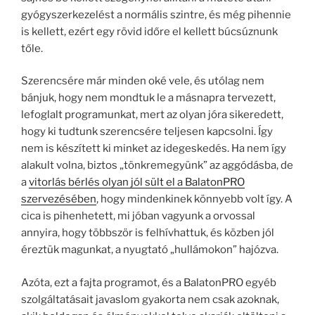
gyógyszerkezelést a normális szintre, és még pihennie
is kellett, ezért egy rövid időre el kellett búcsúznunk
tőle.
Szerencsére már minden oké vele, és utólag nem
bánjuk, hogy nem mondtuk le a másnapra tervezett,
lefoglalt programunkat, mert az olyan jóra sikeredett,
hogy ki tudtunk szerencsére teljesen kapcsolni. Így
nem is készített ki minket az idegeskedés. Ha nem így
alakult volna, biztos „tönkremegyünk” az aggódásba, de
a
vitorlás bérlés olyan jól sült el a BalatonPRO
szervezésében
, hogy mindenkinek könnyebb volt így. A
cica is pihenhetett, mi jóban vagyunk a orvossal
annyira, hogy többször is felhívhattuk, és közben jól
éreztük magunkat, a nyugtató „hullámokon” hajózva.
Azóta, ezt a fajta programot, és a BalatonPRO egyéb
szolgáltatásait javaslom gyakorta nem csak azoknak,