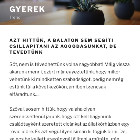
Tartalomhoz
GYEREK
Trend
AZT HITTÜK, A BALATON SEM SEGÍTI
CSILLAPÍTANI AZ AGGÓDÁSUNKAT, DE
TÉVEDTÜNK
Sőt, nem is tévedhettünk volna nagyobbat! Máig vissza
akarunk menni, ezért már egyeztetünk, hogy mikor
vehetünk ki mindketten szabadságot, pedig nemrég
estünk túl a következőkön, amiben igencsak
elfáradtunk….
Szóval, sosem hittük, hogy valaha olyan
szerencsétlenül járunk, hogy ott kell hagynunk
családtagként szeretett cicánkat az állatkórházban egy
rövid időre. És azt végül ilyen simán ki fogjuk bírni. De,
sajnos be kellett szegénynél állítani a műtéte utáni