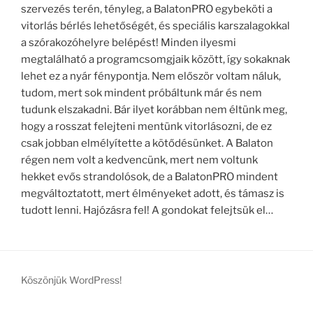
szervezés terén, tényleg, a BalatonPRO egybeköti a
vitorlás bérlés lehetőségét, és speciális karszalagokkal
a szórakozóhelyre belépést! Minden ilyesmi
megtalálható a programcsomgjaik között, így sokaknak
lehet ez a nyár fénypontja. Nem először voltam náluk,
tudom, mert sok mindent próbáltunk már és nem
tudunk elszakadni. Bár ilyet korábban nem éltünk meg,
hogy a rosszat felejteni mentünk vitorlásozni, de ez
csak jobban elmélyítette a kötődésünket. A Balaton
régen nem volt a kedvencünk, mert nem voltunk
hekket evős strandolósok, de a BalatonPRO mindent
megváltoztatott, mert élményeket adott, és támasz is
tudott lenni. Hajózásra fel! A gondokat felejtsük el…
Köszönjük WordPress!