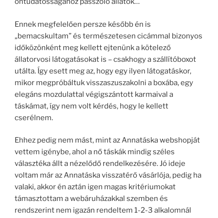
öntudatosságához passzoló állatok…
Ennek megfelelően persze később én is
„bemacskultam” és természetesen cicámmal bizonyos
időközönként meg kellett ejtenünk a kötelező
állatorvosi látogatásokat is – csakhogy a szállítóboxot
utálta. Így esett meg az, hogy egy ilyen látogatáskor,
mikor megpróbáltuk visszaszuszakolni a boxába, egy
elegáns mozdulattal végigszántott karmaival a
táskámat, így nem volt kérdés, hogy le kellett
cserélnem.
Ehhez pedig nem mást, mint az Annatáska webshopját
vettem igénybe, ahol a nő táskák mindig széles
választéka állt a nézelődő rendelkezésére. Jó ideje
voltam már az Annatáska visszatérő vásárlója, pedig ha
valaki, akkor én aztán igen magas kritériumokat
támasztottam a webáruházakkal szemben és
rendszerint nem igazán rendeltem 1-2-3 alkalomnál