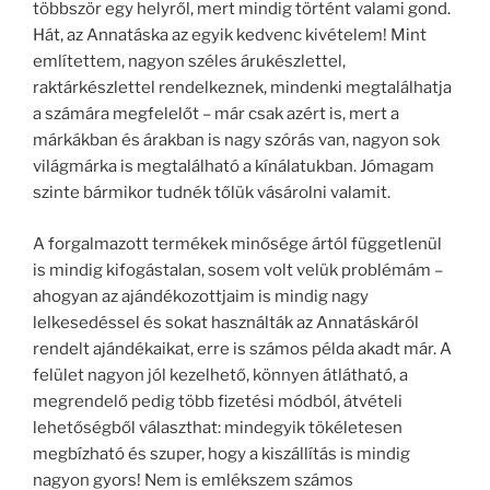
többször egy helyről, mert mindig történt valami gond.
Hát, az Annatáska az egyik kedvenc kivételem! Mint
említettem, nagyon széles árukészlettel,
raktárkészlettel rendelkeznek, mindenki megtalálhatja
a számára megfelelőt – már csak azért is, mert a
márkákban és árakban is nagy szórás van, nagyon sok
világmárka is megtalálható a kínálatukban. Jómagam
szinte bármikor tudnék tőlük vásárolni valamit.
A forgalmazott termékek minősége ártól függetlenül
is mindig kifogástalan, sosem volt velük problémám –
ahogyan az ajándékozottjaim is mindig nagy
lelkesedéssel és sokat használták az Annatáskáról
rendelt ajándékaikat, erre is számos példa akadt már. A
felület nagyon jól kezelhető, könnyen átlátható, a
megrendelő pedig több fizetési módból, átvételi
lehetőségből választhat: mindegyik tökéletesen
megbízható és szuper, hogy a kiszállítás is mindig
nagyon gyors! Nem is emlékszem számos