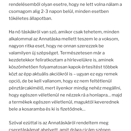
rendelésemből olyan esetre, hogy ne lett volna nálam a
csomagom alig 2-3 napon belül, minden esetben
tökéletes állapotban.
Ha nő táskákról van szó, amikor csak tehetem, minden
alkalommal az Annatáska mellett teszem le a voksom,
nagyon ritka eset, hogy ne onnan szerezzek be
valamilyen új szépséget. Természetesen már a
kezdetekkor feliratkoztam a hírlevelükre is, aminek
köszönhetően folyamatosan kapok értesítést többek
közt az épp aktuális akciókról is – ugyan ez egy remek
opció, de be kell vallanom, hogy ez nem feltétlenül
pénztárcakímélő, mert ilyenkor mindig nehéz megállni,
hogy egészen véletlenül ne nézzek rá a honlapra… majd
a termékek egészen véletlenül, maguktól keverednek
bele a kosaramba és ki is fizetődnek…
Szóval ezúttal is az Annatáskáról rendeltem meg
cseretáskámat ahelyett, amit drága cicám szépen