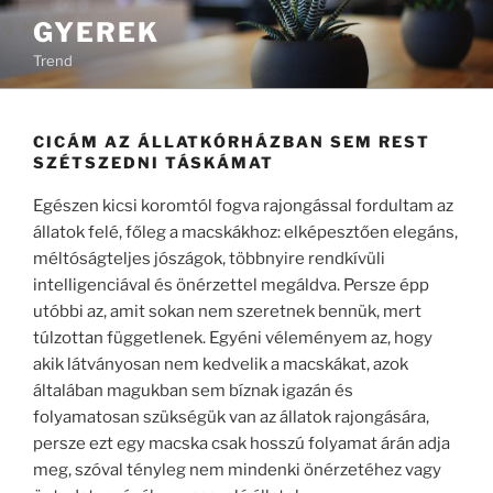
Tartalomhoz
GYEREK
Trend
CICÁM AZ ÁLLATKÓRHÁZBAN SEM REST
SZÉTSZEDNI TÁSKÁMAT
Egészen kicsi koromtól fogva rajongással fordultam az
állatok felé, főleg a macskákhoz: elképesztően elegáns,
méltóságteljes jószágok, többnyire rendkívüli
intelligenciával és önérzettel megáldva. Persze épp
utóbbi az, amit sokan nem szeretnek bennük, mert
túlzottan függetlenek. Egyéni véleményem az, hogy
akik látványosan nem kedvelik a macskákat, azok
általában magukban sem bíznak igazán és
folyamatosan szükségük van az állatok rajongására,
persze ezt egy macska csak hosszú folyamat árán adja
meg, szóval tényleg nem mindenki önérzetéhez vagy