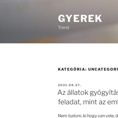
Tartalomhoz
GYEREK
Trend
KATEGÓRIA:
UNCATEGOR
BEKÜLDVE:
2021.08.27.
Az állatok gyógyít
feladat, mint az e
Nem tudom, ki hogy van vele, de