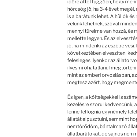
időre attól függően, hogy menn
hörcsög jó, ha 3-4 évet megél,
is a barátunk lehet. A hüllők 
velünk lehetnek, szóval minde
mennyi türelme van hozzá, és m
mellette legyen. És az elvesztésü
jó, ha mindenki az eszébe vési
következtében elveszíteni kedv
felesleges ilyenkor az állatorvo
ilyesmi óhatatlanul megtörténik
mint az emberi orvoslásban, a
megtesz azért, hogy megments
És igen, a költségekkel is számo
kezelésre szorul kedvencünk, a
lenne felfognia egynémely felel
állatát elpusztulni, semmint hogy
nemtörődöm, bántalmazó állatt
állatbarátokat, de sajnos nem m