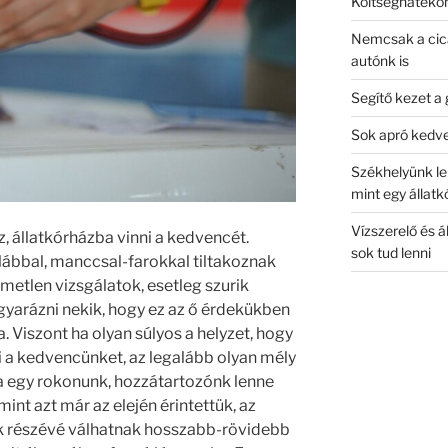
Költséghatékon
Nemcsak a cicá
autónk is
Segítő kezet a 
Sok apró kedves
Székhelyünk l
mint egy állatk
Vízszerelő és á
, állatkórházba vinni a kedvencét.
sok tud lenni
lábbal, manccsal-farokkal tiltakoznak
emetlen vizsgálatok, esetleg szurik
yarázni nekik, hogy ez az ő érdekükben
na. Viszont ha olyan súlyos a helyzet, hogy
i a kedvencünket, az legalább olyan mély
 egy rokonunk, hozzátartozónk lenne
int azt már az elején érintettük, az
nk részévé válhatnak hosszabb-rövidebb