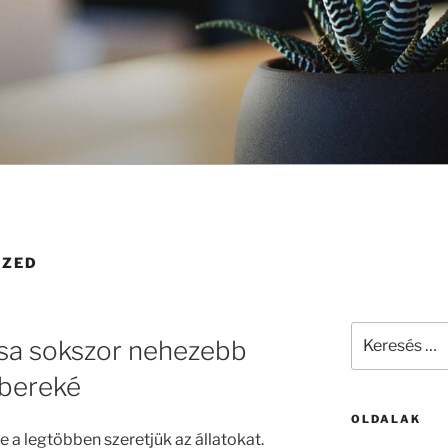
IZED
Keresés
ása sokszor nehezebb
a
következő
mbereké
kifejezésre:
OLDALAK
 a legtöbben szeretjük az állatokat.