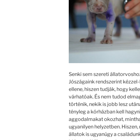
Senki sem szereti állatorvoshoz
Jószágaink rendszerint kézzel-
ellene, hiszen tudják, hogy kell
várhatóak. És nem tudod elmag
történik, nekik is jobb lesz utá
tényleg a kórházban kell hagyn
aggodalmakat okozhat, mintha
ugyanilyen helyzetben. Hiszen, m
állatok is ugyanúgy a családu