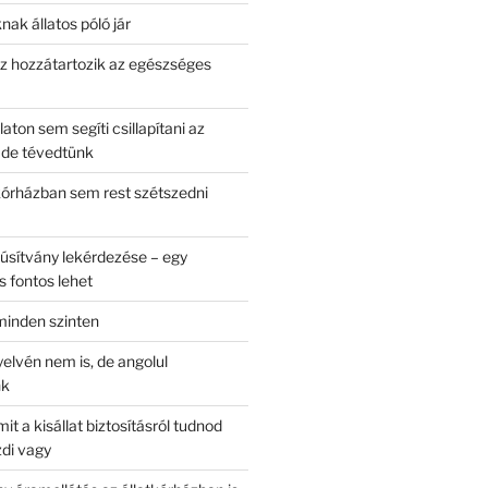
nak állatos póló jár
 hozzátartozik az egészséges
laton sem segíti csillapítani az
 de tévedtünk
kórházban sem rest szétszedni
núsítvány lekérdezése – egy
s fontos lehet
inden szinten
yelvén nem is, de angolul
nk
it a kisállat biztosításról tudnod
azdi vagy