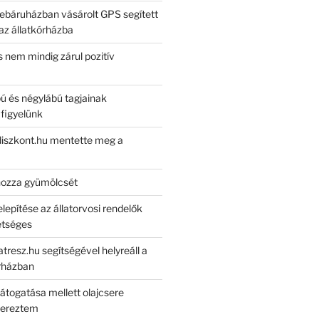
báruházban vásárolt GPS segített
 az állatkórházba
 nem mindig zárul pozitív
bú és négylábú tagjainak
 figyelünk
diszkont.hu mentette meg a
ozza gyümölcsét
epítése az állatorvosi rendelők
etséges
resz.hu segítségével helyreáll a
órházban
látogatása mellett olajcsere
szereztem