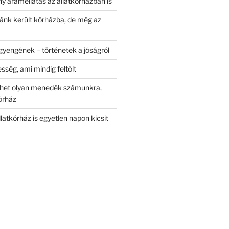
y áramellátás az állatkórházban is
nk került kórházba, de még az
gyengének – történetek a jóságról
ség, ami mindig feltölt
ehet olyan menedék számunkra,
órház
llatkórház is egyetlen napon kicsit