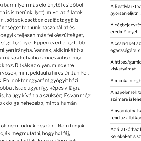
ki bármilyen más élőlénytől csípőből
A BestMarkt we
 is ismerünk ilyet), mivel az állatok
gyorsan eljutni
i, sőt sok esetben családtaggá is
A cégbejegyzés
önbséget tennünk haszonállat és
eredménnyel
indegyik teljesen más felkészültséget,
tséget igényel. Éppen ezért a legtöbb
A család kétlá
milyen irányba. Vannak, akik inkább a
egészségére is
k, mások kutyához-macskához, míg
A https://gumi
okhoz. Ritkák az olyan, mindenre
kiskutyámat
rvosok, mint például a híres Dr. Jan Pol,
. Pol doktor egyaránt gyógyít házi
A munka megh
bbat is, de ugyanígy képes világra
A napelemek tel
 is, ha úgy kívánja a szükség. És van még
számára is leh
osok dolga nehezebb, mint a humán
A nyomtatoalkat
rend az állatk
latok nem tudnak beszélni. Nem tudják
Az állatkórház 
dják megmutatni, hogy hol fáj,
kellékeket is 
mi rosszat ettek. Egyszerűen csak