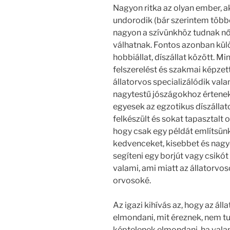
Nagyon ritka az olyan ember, a
undorodik (bár szerintem többen
nagyon a szívünkhöz tudnak nőn
válhatnak. Fontos azonban kül
hobbiállat, díszállat között. M
felszerelést és szakmai képzet
állatorvos specializálódik vala
nagytestű jószágokhoz értene
egyesek az egzotikus díszállat
felkészült és sokat tapasztalt o
hogy csak egy példát említsünk
kedvenceket, kisebbet és nagyo
segíteni egy borjút vagy csikót
valami, ami miatt az állatorv
orvosoké.
Az igazi kihívás az, hogy az ál
elmondani, mit éreznek, nem tu
képtelenek elmondani, ha vala