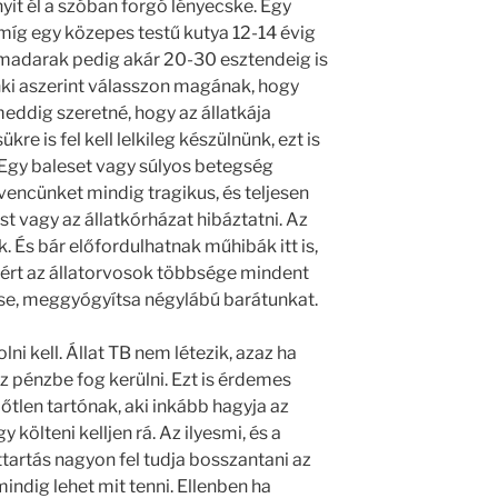
yit él a szóban forgó lényecske. Egy
 míg egy közepes testű kutya 12-14 évig
és madarak pedig akár 20-30 esztendeig is
nki aszerint válasszon magának, hogy
eddig szeretné, hogy az állatkája
kre is fel kell lelkileg készülnünk, ezt is
. Egy baleset vagy súlyos betegség
encünket mindig tragikus, és teljesen
st vagy az állatkórházat hibáztatni. Az
. És bár előfordulhatnak műhibák itt is,
zért az állatorvosok többsége mindent
e, meggyógyítsa négylábú barátunkat.
lni kell. Állat TB nem létezik, azaz ha
z pénzbe fog kerülni. Ezt is érdemes
őtlen tartónak, aki inkább hagyja az
 költeni kelljen rá. Az ilyesmi, és a
artás nagyon fel tudja bosszantani az
indig lehet mit tenni. Ellenben ha