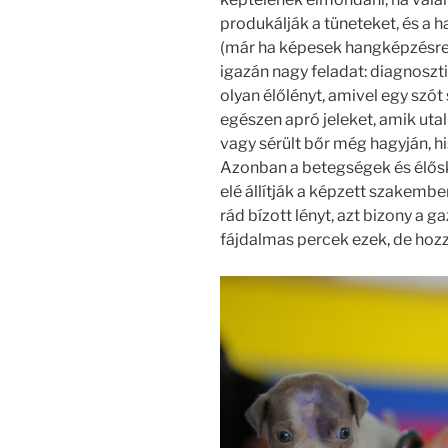
produkálják a tüneteket, és a h
(már ha képesek hangképzésre)
igazán nagy feladat: diagnoszti
olyan élőlényt, amivel egy szót
egészen apró jeleket, amik uta
vagy sérült bőr még hagyján, h
Azonban a betegségek és élős
elé állítják a képzett szakemb
rád bízott lényt, azt bizony a 
fájdalmas percek ezek, de hozz