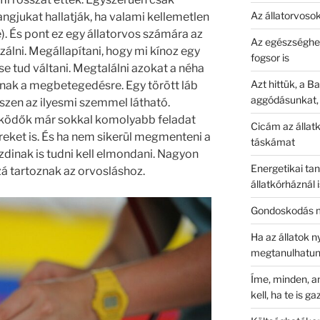
Az állatorvosok
angjukat hallatják, ha valami kellemetlen
. És pont ez egy állatorvos számára az
Az egészséghez
zálni. Megállapítani, hogy mi kínoz egy
fogsor is
 se tud váltani. Megtalálni azokat a néha
Azt hittük, a Ba
lnak a megbetegedésre. Egy törött láb
aggódásunkat,
iszen az ilyesmi szemmel látható.
ködők már sokkal komolyabb feladat
Cicám az állat
ereket is. És ha nem sikerül megmenteni a
táskámat
gazdinak is tudni kell elmondani. Nagyon
Energetikai ta
á tartoznak az orvosláshoz.
állatkórháznál i
Gondoskodás m
Ha az állatok n
megtanulhatu
Íme, minden, am
kell, ha te is g