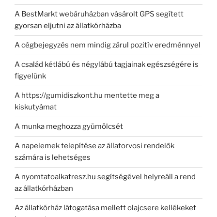
A BestMarkt webáruházban vásárolt GPS segített
gyorsan eljutni az állatkórházba
A cégbejegyzés nem mindig zárul pozitív eredménnyel
A család kétlábú és négylábú tagjainak egészségére is
figyelünk
A https://gumidiszkont.hu mentette meg a
kiskutyámat
A munka meghozza gyümölcsét
A napelemek telepítése az állatorvosi rendelők
számára is lehetséges
A nyomtatoalkatresz.hu segítségével helyreáll a rend
az állatkórházban
Az állatkórház látogatása mellett olajcsere kellékeket