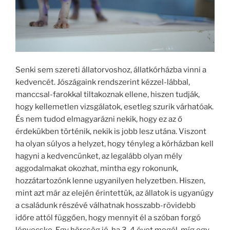
Senki sem szereti állatorvoshoz, állatkórházba vinni a
kedvencét. Jószágaink rendszerint kézzel-lábbal,
manccsal-farokkal tiltakoznak ellene, hiszen tudják,
hogy kellemetlen vizsgálatok, esetleg szurik várhatóak.
És nem tudod elmagyarázni nekik, hogy ez az ő
érdekükben történik, nekik is jobb lesz utána. Viszont
ha olyan súlyos a helyzet, hogy tényleg a kórházban kell
hagyni a kedvencünket, az legalább olyan mély
aggodalmakat okozhat, mintha egy rokonunk,
hozzátartozónk lenne ugyanilyen helyzetben. Hiszen,
mint azt már az elején érintettük, az állatok is ugyanúgy
a családunk részévé válhatnak hosszabb-rövidebb
időre attól függően, hogy mennyit él a szóban forgó
lényecske. Egy hörcsög jó, ha 3-4 évet megél, míg egy