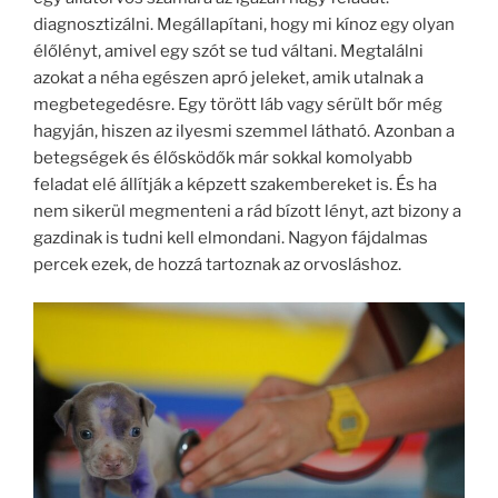
diagnosztizálni. Megállapítani, hogy mi kínoz egy olyan
élőlényt, amivel egy szót se tud váltani. Megtalálni
azokat a néha egészen apró jeleket, amik utalnak a
megbetegedésre. Egy törött láb vagy sérült bőr még
hagyján, hiszen az ilyesmi szemmel látható. Azonban a
betegségek és élősködők már sokkal komolyabb
feladat elé állítják a képzett szakembereket is. És ha
nem sikerül megmenteni a rád bízott lényt, azt bizony a
gazdinak is tudni kell elmondani. Nagyon fájdalmas
percek ezek, de hozzá tartoznak az orvosláshoz.